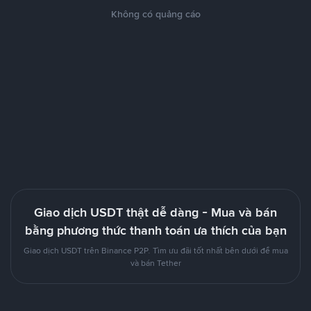
Không có quảng cáo
Giao dịch USDT thật dễ dàng - Mua và bán
bằng phương thức thanh toán ưa thích của bạn
Giao dịch USDT trên Binance P2P. Tìm ưu đãi tốt nhất bên dưới để mua
và bán Tether