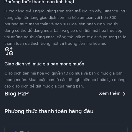
Phương thức thanh toán linh hoạt
Được hàng triệu người dùng trên toàn thế giới tin cậy, Binance P2P
cung cấp nền tảng giao dịch tiền mã hóa an toàn với hơn 800
phương thức thanh toán và hơn 100 loại tiền pháp định. Người
dùng có thể dễ dàng mua, bán và giao dịch tiền mã hóa trực tiếp
với những người dùng khác, đồng thời đặt mức giá và phương thức
thanh toán ưa thích trong một thị trường tiền mã hóa mở.
Giao dịch với mức giá bạn mong muốn
Giao dịch tiền mã hóa với quyền tự do mua và bán ở mức giá bạn
mong muốn. Mua hoặc bán từ các đề nghị hiện có hoặc tạo quảng
cáo giao dịch để đặt mức giá của riêng bạn.
Blog P2P
Xem thêm
Phương thức thanh toán hàng đầu