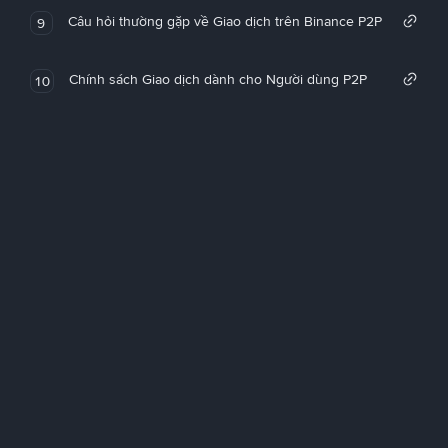
Câu hỏi thường gặp về Giao dịch trên Binance P2P
9
Chính sách Giao dịch dành cho Người dùng P2P
10