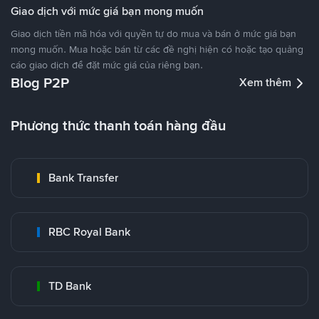
Giao dịch với mức giá bạn mong muốn
Giao dịch tiền mã hóa với quyền tự do mua và bán ở mức giá bạn
mong muốn. Mua hoặc bán từ các đề nghị hiện có hoặc tạo quảng
cáo giao dịch để đặt mức giá của riêng bạn.
Blog P2P
Xem thêm
Phương thức thanh toán hàng đầu
Bank Transfer
RBC Royal Bank
TD Bank