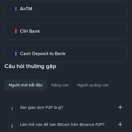
AirTM
CIH Bank
Cash Deposit to Bank
Câu hỏi thường gặp
Người mới bắt đầu
Nâng cao
Người quảng cáo
Sàn giao dịch P2P là gì?
1
Làm thế nào để bán Bitcoin trên Binance P2P?
2