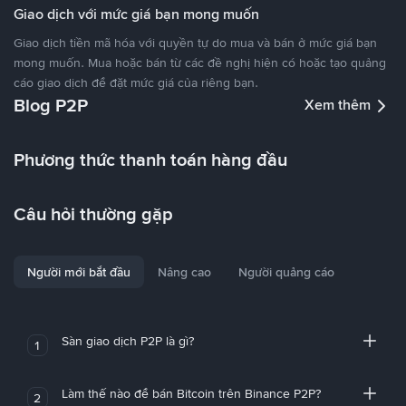
Giao dịch với mức giá bạn mong muốn
Giao dịch tiền mã hóa với quyền tự do mua và bán ở mức giá bạn
mong muốn. Mua hoặc bán từ các đề nghị hiện có hoặc tạo quảng
cáo giao dịch để đặt mức giá của riêng bạn.
Blog P2P
Xem thêm
Phương thức thanh toán hàng đầu
Câu hỏi thường gặp
Người mới bắt đầu
Nâng cao
Người quảng cáo
Sàn giao dịch P2P là gì?
1
Làm thế nào để bán Bitcoin trên Binance P2P?
2