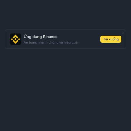
Ứng dụng Binance
Tải xuống
An toàn, nhanh chóng và hiệu quả
Về chúng tôi
Sản phẩm
Kinh doanh
Học hỏi