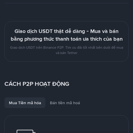
Giao dịch USDT thật dễ dàng - Mua và bán
bằng phương thức thanh toán ưa thích của bạn
Giao dịch USDT trên Binance P2P. Tìm ưu đãi tốt nhất bên dưới để mua
và bán Tether
CÁCH P2P HOẠT ĐỘNG
Mua Tiền mã hóa
Bán tiền mã hoá