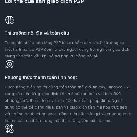
Lợi thế của sàn giao dịch P2P
Thị trường nội địa và toàn cầu
Trong khi nhiều nền tảng P2P khác nhắm đến các thị trường cụ
thể, thì Binance P2P đem lại cho người dùng trải nghiệm giao dịch
mang tính toàn cầu khi hỗ trợ hơn 70 đồng nội tệ.
Phương thức thanh toán linh hoạt
Được hàng triệu người dùng trên toàn thế giới tin cậy, Binance P2P
cung cấp nền tảng giao dịch tiền mã hóa an toàn với hơn 800
phương thức thanh toán và hơn 100 loại tiền pháp định. Người
dùng có thể dễ dàng mua, bán và giao dịch tiền mã hóa trực tiếp
với những người dùng khác, đồng thời đặt mức giá và phương thức
thanh toán ưa thích trong một thị trường tiền mã hóa mở.