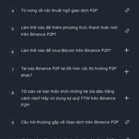
Từ vựng về các thuật ngữ giao dịch P2P
4
Làm thế nào để thêm phương thức thanh toán mới
5
trên Binance P2P?
Làm thế nào để mua Bitcoin trên Binance P2P?
6
Tại sao Binance P2P lại tốt hơn các thị trường P2P
7
khác?
Tôi bảo vệ bản thân khỏi những kẻ lừa đảo bằng
8
cách nào? Hãy sử dụng ký quỹ FTW trên Binance
P2P!
Câu hỏi thường gặp về Giao dịch trên Binance P2P
9