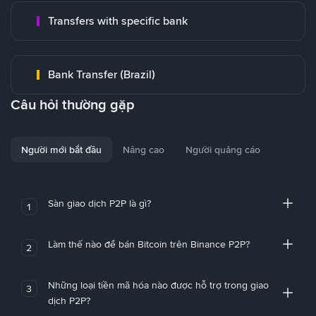
Transfers with specific bank
Bank Transfer (Brazil)
Câu hỏi thường gặp
Người mới bắt đầu
Nâng cao
Người quảng cáo
Sàn giao dịch P2P là gì?
1
Làm thế nào để bán Bitcoin trên Binance P2P?
2
Những loại tiền mã hóa nào được hỗ trợ trong giao
3
dịch P2P?