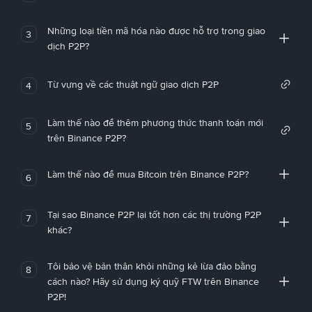
Những loại tiền mã hóa nào được hỗ trợ trong giao
3
dịch P2P?
Từ vựng về các thuật ngữ giao dịch P2P
4
Làm thế nào để thêm phương thức thanh toán mới
5
trên Binance P2P?
Làm thế nào để mua Bitcoin trên Binance P2P?
6
Tại sao Binance P2P lại tốt hơn các thị trường P2P
7
khác?
Tôi bảo vệ bản thân khỏi những kẻ lừa đảo bằng
8
cách nào? Hãy sử dụng ký quỹ FTW trên Binance
P2P!