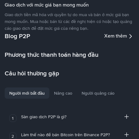
Giao dịch với mức giá bạn mong muốn
Giao dịch tiền mã hóa với quyền tự do mua và bán ở mức giá bạn
mong muốn. Mua hoặc bán từ các đề nghị hiện có hoặc tạo quảng
cáo giao dịch để đặt mức giá của riêng bạn.
Blog P2P
Xem thêm
Phương thức thanh toán hàng đầu
Câu hỏi thường gặp
Người mới bắt đầu
Nâng cao
Người quảng cáo
Sàn giao dịch P2P là gì?
1
Làm thế nào để bán Bitcoin trên Binance P2P?
2