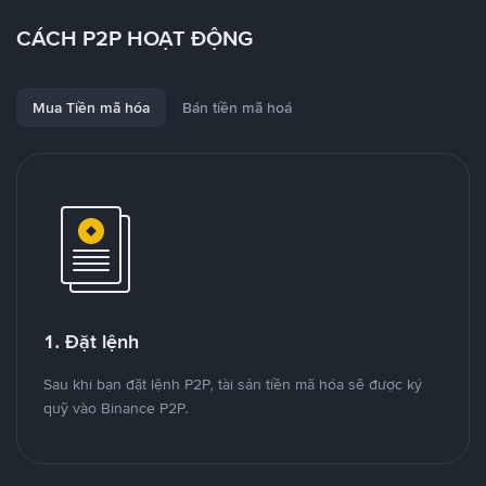
CÁCH P2P HOẠT ĐỘNG
Mua Tiền mã hóa
Bán tiền mã hoá
1. Đặt lệnh
Sau khi bạn đặt lệnh P2P, tài sản tiền mã hóa sẽ được ký
quỹ vào Binance P2P.