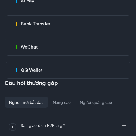
Alipay
Bank Transfer
WeChat
QQ Wallet
Câu hỏi thường gặp
Người mới bắt đầu
Nâng cao
Người quảng cáo
Sàn giao dịch P2P là gì?
1