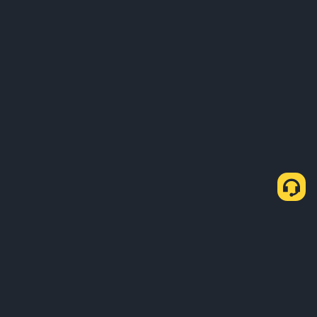
Về chúng tôi