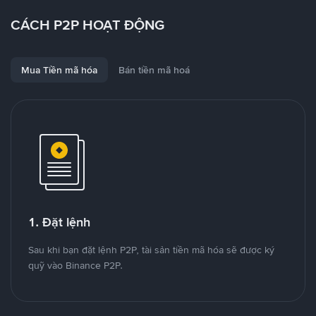
CÁCH P2P HOẠT ĐỘNG
Mua Tiền mã hóa
Bán tiền mã hoá
1. Đặt lệnh
Sau khi bạn đặt lệnh P2P, tài sản tiền mã hóa sẽ được ký
quỹ vào Binance P2P.