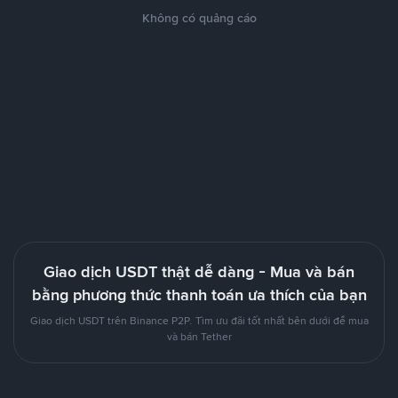
Không có quảng cáo
Giao dịch USDT thật dễ dàng - Mua và bán
bằng phương thức thanh toán ưa thích của bạn
Giao dịch USDT trên Binance P2P. Tìm ưu đãi tốt nhất bên dưới để mua
và bán Tether