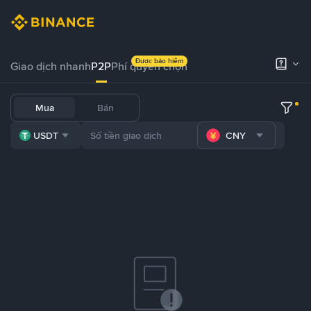
Được bảo hiểm
Giao dịch nhanh
P2P
Phí quyền chọn
Mua
Bán
USDT
CNY