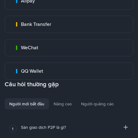
Alipay
Bank Transfer
WeChat
QQ Wallet
Câu hỏi thường gặp
Người mới bắt đầu
Nâng cao
Người quảng cáo
Sàn giao dịch P2P là gì?
1