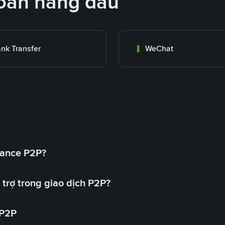
oán hàng đầu
nk Transfer
WeChat
nance P2P?
trợ trong giao dịch P2P?
 P2P