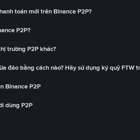
hanh toán mới trên Binance P2P?
inance P2P?
 thị trường P2P khác?
lừa đảo bằng cách nào? Hãy sử dụng ký quỹ FTW t
ên Binance P2P
ời dùng P2P