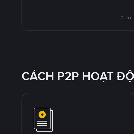
Giao dị
CÁCH P2P HOẠT Đ