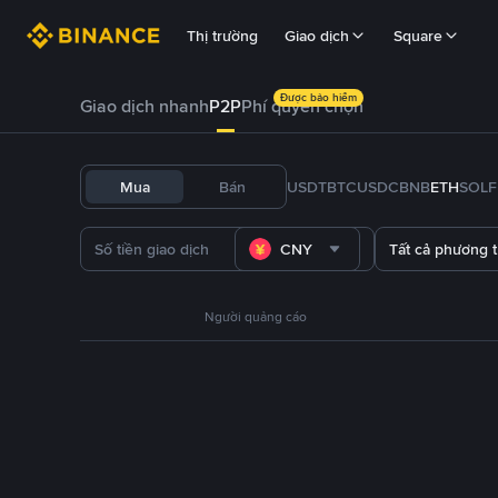
Thị trường
Giao dịch
Square
Được bảo hiểm
Giao dịch nhanh
P2P
Phí quyền chọn
Mua
Bán
USDT
BTC
USDC
BNB
ETH
SOL
CNY
Tất cả phương 
Người quảng cáo