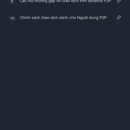
Câu hỏi thường gặp về Giao dịch trên Binance P2P
9
Chính sách Giao dịch dành cho Người dùng P2P
10