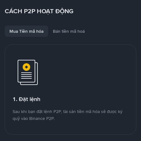
CÁCH P2P HOẠT ĐỘNG
Mua Tiền mã hóa
Bán tiền mã hoá
1. Đặt lệnh
Sau khi bạn đặt lệnh P2P, tài sản tiền mã hóa sẽ được ký
quỹ vào Binance P2P.