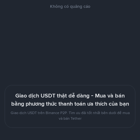
Không có quảng cáo
Giao dịch USDT thật dễ dàng - Mua và bán
bằng phương thức thanh toán ưa thích của bạn
Giao dịch USDT trên Binance P2P. Tìm ưu đãi tốt nhất bên dưới để mua
và bán Tether