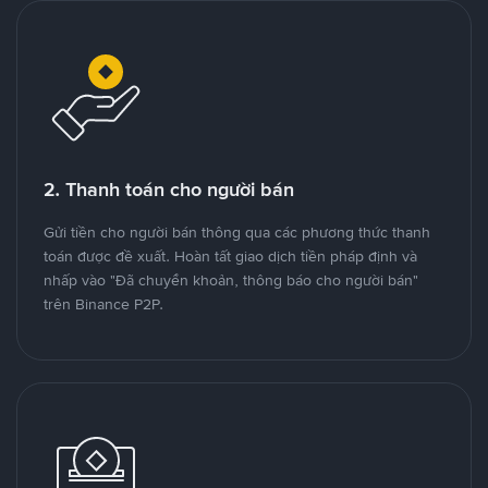
2. Thanh toán cho người bán
Gửi tiền cho người bán thông qua các phương thức thanh
toán được đề xuất. Hoàn tất giao dịch tiền pháp định và
nhấp vào "Đã chuyển khoản, thông báo cho người bán"
trên Binance P2P.