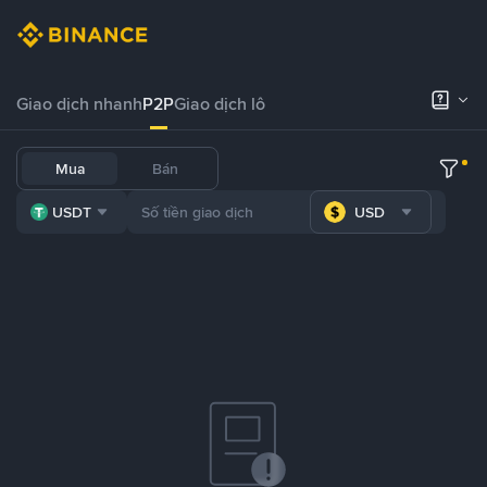
Giao dịch nhanh
P2P
Giao dịch lô
Mua
Bán
USDT
USD