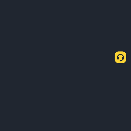
Về chúng tôi
Sản phẩm