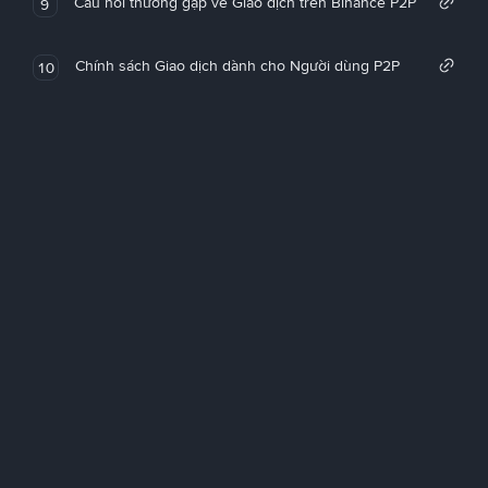
Câu hỏi thường gặp về Giao dịch trên Binance P2P
9
Chính sách Giao dịch dành cho Người dùng P2P
10