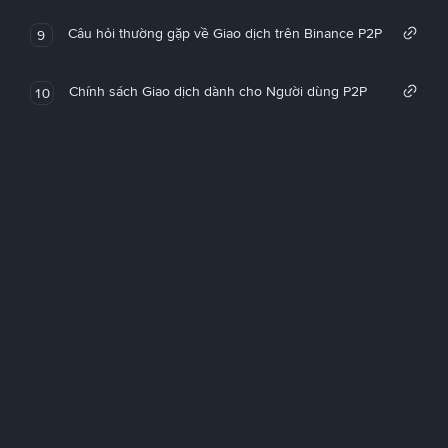
Câu hỏi thường gặp về Giao dịch trên Binance P2P
9
Chính sách Giao dịch dành cho Người dùng P2P
10