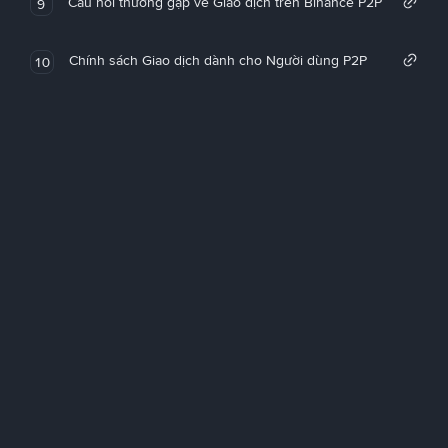
Câu hỏi thường gặp về Giao dịch trên Binance P2P
9
Chính sách Giao dịch dành cho Người dùng P2P
10