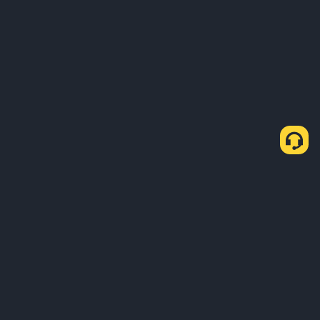
Về chúng tôi
Sản phẩm