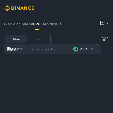
Giao dịch nhanh
P2P
Giao dịch lô
Mua
Bán
BTC
AED