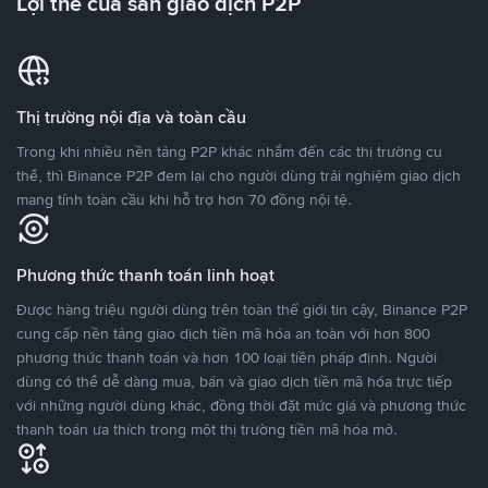
Lợi thế của sàn giao dịch P2P
Thị trường nội địa và toàn cầu
Trong khi nhiều nền tảng P2P khác nhắm đến các thị trường cụ
thể, thì Binance P2P đem lại cho người dùng trải nghiệm giao dịch
mang tính toàn cầu khi hỗ trợ hơn 70 đồng nội tệ.
Phương thức thanh toán linh hoạt
Được hàng triệu người dùng trên toàn thế giới tin cậy, Binance P2P
cung cấp nền tảng giao dịch tiền mã hóa an toàn với hơn 800
phương thức thanh toán và hơn 100 loại tiền pháp định. Người
dùng có thể dễ dàng mua, bán và giao dịch tiền mã hóa trực tiếp
với những người dùng khác, đồng thời đặt mức giá và phương thức
thanh toán ưa thích trong một thị trường tiền mã hóa mở.