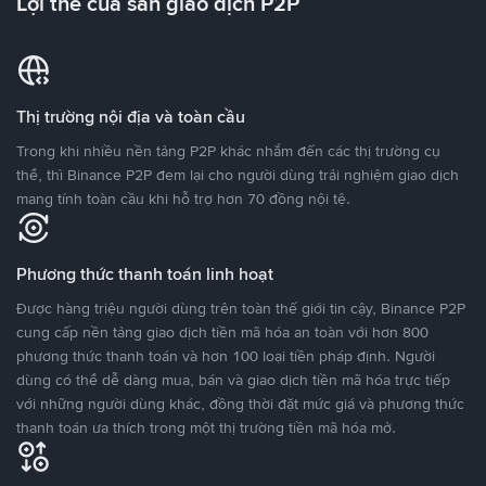
Lợi thế của sàn giao dịch P2P
Thị trường nội địa và toàn cầu
Trong khi nhiều nền tảng P2P khác nhắm đến các thị trường cụ
thể, thì Binance P2P đem lại cho người dùng trải nghiệm giao dịch
mang tính toàn cầu khi hỗ trợ hơn 70 đồng nội tệ.
Phương thức thanh toán linh hoạt
Được hàng triệu người dùng trên toàn thế giới tin cậy, Binance P2P
cung cấp nền tảng giao dịch tiền mã hóa an toàn với hơn 800
phương thức thanh toán và hơn 100 loại tiền pháp định. Người
dùng có thể dễ dàng mua, bán và giao dịch tiền mã hóa trực tiếp
với những người dùng khác, đồng thời đặt mức giá và phương thức
thanh toán ưa thích trong một thị trường tiền mã hóa mở.