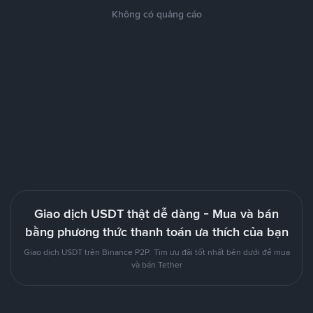
Không có quảng cáo
Giao dịch USDT thật dễ dàng - Mua và bán
bằng phương thức thanh toán ưa thích của bạn
Giao dịch USDT trên Binance P2P. Tìm ưu đãi tốt nhất bên dưới để mua
và bán Tether