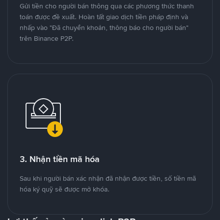
Gửi tiền cho người bán thông qua các phương thức thanh
toán được đề xuất. Hoàn tất giao dịch tiền pháp định và
nhấp vào "Đã chuyển khoản, thông báo cho người bán"
trên Binance P2P.
3. Nhận tiền mã hóa
Sau khi người bán xác nhận đã nhận được tiền, số tiền mã
hóa ký quỹ sẽ được mở khóa.