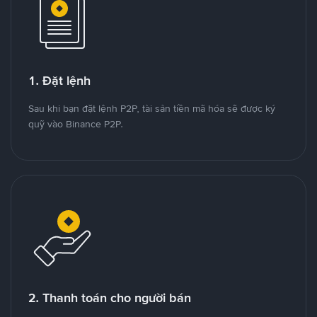
1. Đặt lệnh
Sau khi bạn đặt lệnh P2P, tài sản tiền mã hóa sẽ được ký
quỹ vào Binance P2P.
2. Thanh toán cho người bán