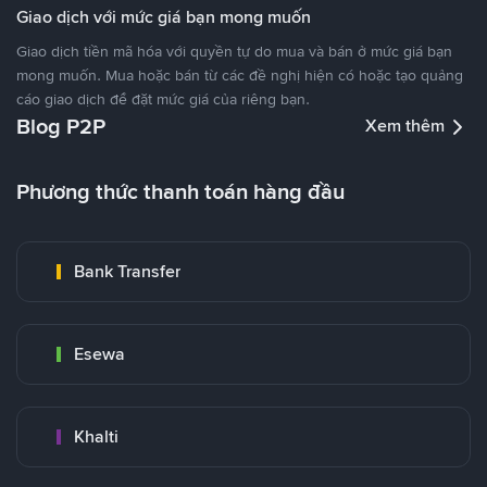
Giao dịch với mức giá bạn mong muốn
Giao dịch tiền mã hóa với quyền tự do mua và bán ở mức giá bạn
mong muốn. Mua hoặc bán từ các đề nghị hiện có hoặc tạo quảng
cáo giao dịch để đặt mức giá của riêng bạn.
Blog P2P
Xem thêm
Phương thức thanh toán hàng đầu
Bank Transfer
Esewa
Khalti