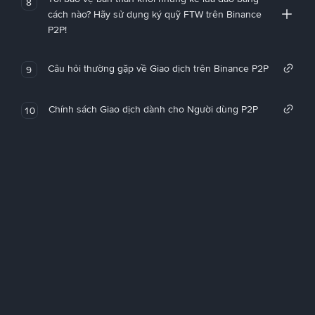
8
cách nào? Hãy sử dụng ký quỹ FTW trên Binance
P2P!
Câu hỏi thường gặp về Giao dịch trên Binance P2P
9
Chính sách Giao dịch dành cho Người dùng P2P
10