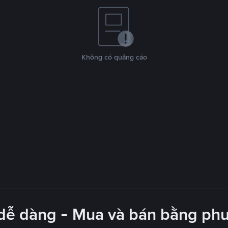
Không có quảng cáo
dễ dàng - Mua và bán bằng phư