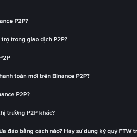
nance P2P?
trợ trong giao dịch P2P?
 P2P
hanh toán mới trên Binance P2P?
inance P2P?
 thị trường P2P khác?
lừa đảo bằng cách nào? Hãy sử dụng ký quỹ FTW t