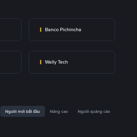
Banco Pichincha
Wally Tech
Người mới bắt đầu
Nâng cao
Người quảng cáo