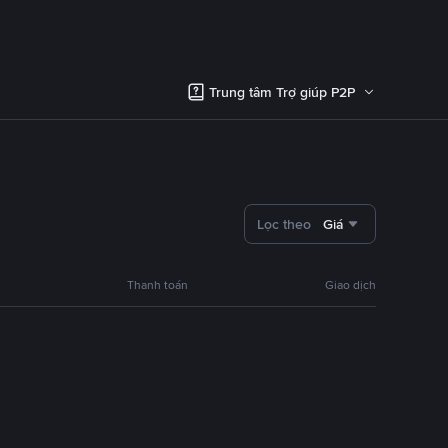
Trung tâm Trợ giúp P2P
Lọc theo
Giá
Thanh toán
Giao dịch