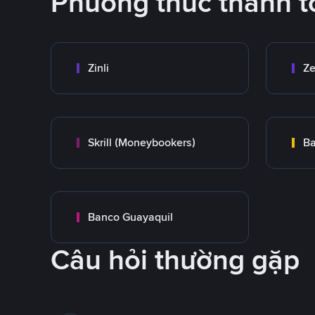
Phương thức thanh t
Zinli
Ze
Skrill (Moneybookers)
Ba
Banco Guayaquil
Câu hỏi thường gặp