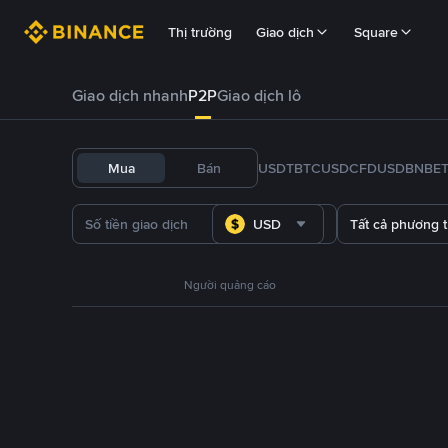
Thị trường
Giao dịch
Square
Giao dịch nhanh
P2P
Giao dịch lô
Mua
Bán
USDT
BTC
USDC
FDUSD
BNB
E
USD
Tất cả phương 
Người quảng cáo