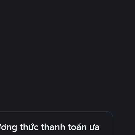
ơng thức thanh toán ưa