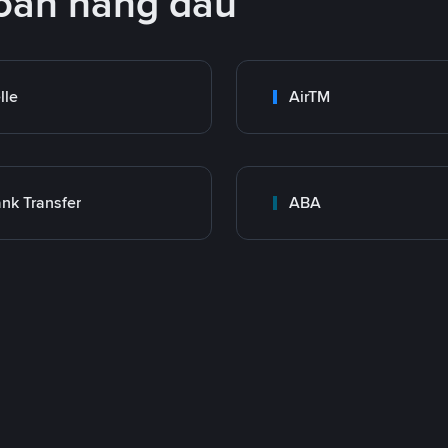
oán hàng đầu
lle
AirTM
nk Transfer
ABA