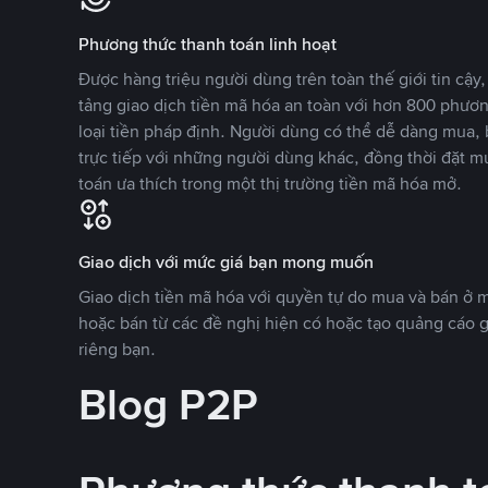
Phương thức thanh toán linh hoạt
Được hàng triệu người dùng trên toàn thế giới tin cậ
tảng giao dịch tiền mã hóa an toàn với hơn 800 phươ
loại tiền pháp định. Người dùng có thể dễ dàng mua, 
trực tiếp với những người dùng khác, đồng thời đặt m
toán ưa thích trong một thị trường tiền mã hóa mở.
Giao dịch với mức giá bạn mong muốn
Giao dịch tiền mã hóa với quyền tự do mua và bán ở
hoặc bán từ các đề nghị hiện có hoặc tạo quảng cáo g
riêng bạn.
Blog P2P