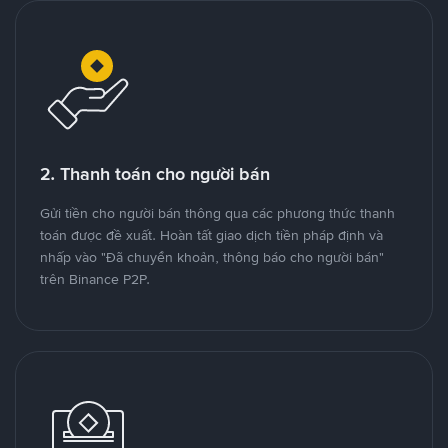
2. Thanh toán cho người bán
Gửi tiền cho người bán thông qua các phương thức thanh
toán được đề xuất. Hoàn tất giao dịch tiền pháp định và
nhấp vào "Đã chuyển khoản, thông báo cho người bán"
trên Binance P2P.