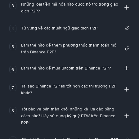
Những loại tiền mã hóa nào được hỗ trợ trong giao
3
dịch P2P?
Từ vựng về các thuật ngữ giao dịch P2P
4
Làm thế nào để thêm phương thức thanh toán mới
5
trên Binance P2P?
Làm thế nào để mua Bitcoin trên Binance P2P?
6
Tại sao Binance P2P lại tốt hơn các thị trường P2P
7
khác?
Tôi bảo vệ bản thân khỏi những kẻ lừa đảo bằng
8
cách nào? Hãy sử dụng ký quỹ FTW trên Binance
P2P!