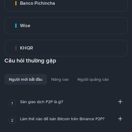
Banco Pichincha
Wise
KHQR
Câu hỏi thường gặp
Người mới bắt đầu
Nâng cao
Người quảng cáo
Sàn giao dịch P2P là gì?
1
Làm thế nào để bán Bitcoin trên Binance P2P?
2