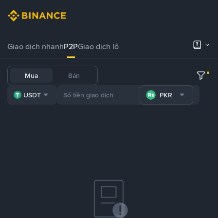
Giao dịch nhanh
P2P
Giao dịch lô
Mua
Bán
USDT
PKR