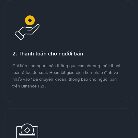
2. Thanh toán cho người bán
Gửi tiền cho người bán thông qua các phương thức thanh
toán được đề xuất. Hoàn tất giao dịch tiền pháp định và
nhấp vào "Đã chuyển khoản, thông báo cho người bán"
trên Binance P2P.