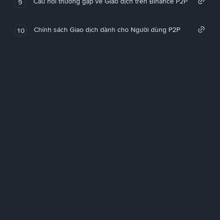
Câu hỏi thường gặp về Giao dịch trên Binance P2P
9
Chính sách Giao dịch dành cho Người dùng P2P
10