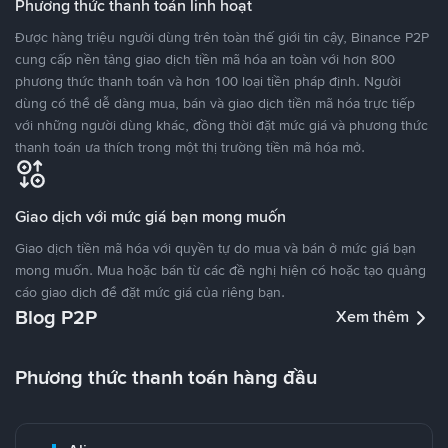
Phương thức thanh toán linh hoạt
Được hàng triệu người dùng trên toàn thế giới tin cậy, Binance P2P
cung cấp nền tảng giao dịch tiền mã hóa an toàn với hơn 800
phương thức thanh toán và hơn 100 loại tiền pháp định. Người
dùng có thể dễ dàng mua, bán và giao dịch tiền mã hóa trực tiếp
với những người dùng khác, đồng thời đặt mức giá và phương thức
thanh toán ưa thích trong một thị trường tiền mã hóa mở.
Giao dịch với mức giá bạn mong muốn
Giao dịch tiền mã hóa với quyền tự do mua và bán ở mức giá bạn
mong muốn. Mua hoặc bán từ các đề nghị hiện có hoặc tạo quảng
cáo giao dịch để đặt mức giá của riêng bạn.
Blog P2P
Xem thêm
Phương thức thanh toán hàng đầu