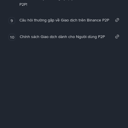
P2P!
Câu hỏi thường gặp về Giao dịch trên Binance P2P
9
Chính sách Giao dịch dành cho Người dùng P2P
10