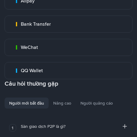
Alipay
Bank Transfer
WeChat
QQ Wallet
Câu hỏi thường gặp
Người mới bắt đầu
Nâng cao
Người quảng cáo
Sàn giao dịch P2P là gì?
1