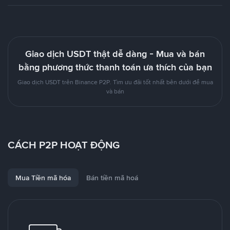
Giao dịch USDT thật dễ dàng - Mua và bán
bằng phương thức thanh toán ưa thích của bạn
Giao dịch USDT trên Binance P2P. Tìm ưu đãi tốt nhất bên dưới để mua
và bán
CÁCH P2P HOẠT ĐỘNG
Mua Tiền mã hóa
Bán tiền mã hoá