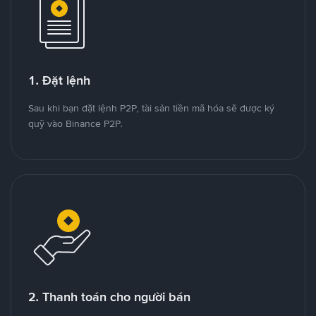
1. Đặt lệnh
Sau khi bạn đặt lệnh P2P, tài sản tiền mã hóa sẽ được ký
quỹ vào Binance P2P.
2. Thanh toán cho người bán