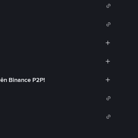
rên Binance P2P!