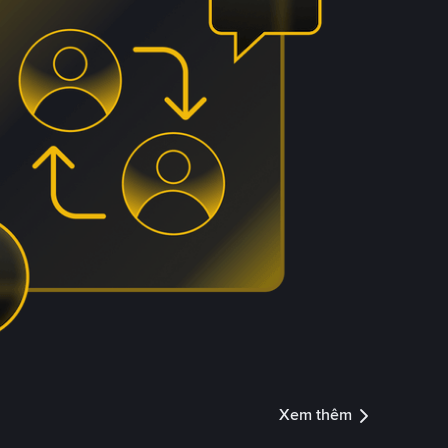
Xem thêm