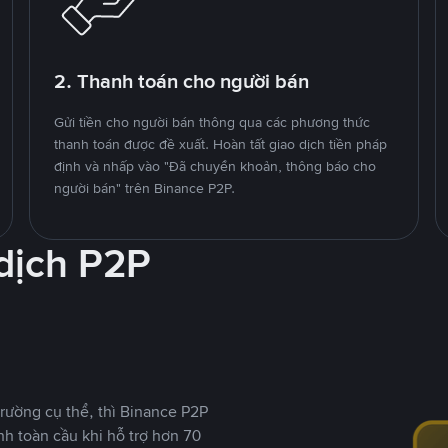
2. Thanh toán cho người bán
Gửi tiền cho người bán thông qua các phương thức
thanh toán được đề xuất. Hoàn tất giao dịch tiền pháp
định và nhấp vào "Đã chuyển khoản, thông báo cho
người bán" trên Binance P2P.
 dịch P2P
rường cụ thể, thì Binance P2P
nh toàn cầu khi hỗ trợ hơn 70