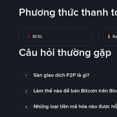
Phương thức thanh t
BCEL
Ba
Câu hỏi thường gặp
Sàn giao dịch P2P là gì?
1
Làm thế nào để bán Bitcoin trên Bi
2
Những loại tiền mã hóa nào được hỗ 
3