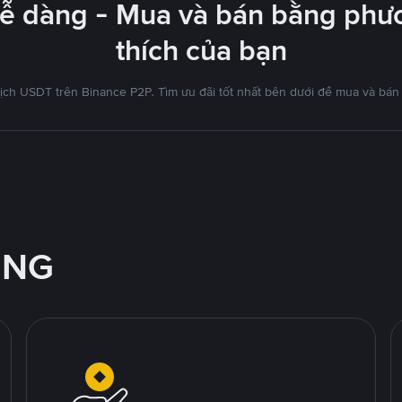
dễ dàng - Mua và bán bằng phươ
thích của bạn
ịch USDT trên Binance P2P. Tìm ưu đãi tốt nhất bên dưới để mua và bán
ỘNG