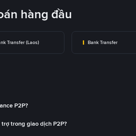
oán hàng đầu
nk Transfer (Laos)
Bank Transfer
nance P2P?
trợ trong giao dịch P2P?