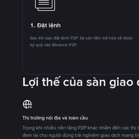
1. Đặt lệnh
Sau khi bạn đặt lệnh P2P, tài sản tiền mã hóa sẽ được
ký quỹ vào Binance P2P.
Lợi thế của sàn giao
Thị trường nội địa và toàn cầu
Trong khi nhiều nền tảng P2P khác nhắm đến các thị t
đem lại cho người dùng trải nghiệm giao dịch mang tí