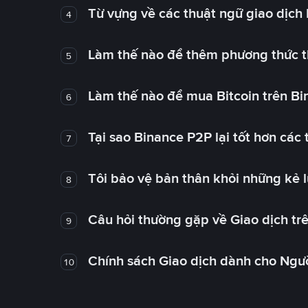
Từ vựng về các thuật ngữ giao dịch
4
Làm thế nào để thêm phương thức t
5
Làm thế nào để mua Bitcoin trên B
6
Tại sao Binance P2P lại tốt hơn các
7
Tôi bảo vệ bản thân khỏi những kẻ 
8
Câu hỏi thường gặp về Giao dịch tr
9
Chính sách Giao dịch dành cho Ngư
10