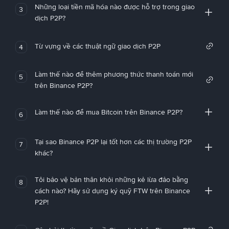
Những loại tiền mã hóa nào được hỗ trợ trong giao
3
dịch P2P?
Từ vựng về các thuật ngữ giao dịch P2P
4
Làm thế nào để thêm phương thức thanh toán mới
5
trên Binance P2P?
Làm thế nào để mua Bitcoin trên Binance P2P?
6
Tại sao Binance P2P lại tốt hơn các thị trường P2P
7
khác?
Tôi bảo vệ bản thân khỏi những kẻ lừa đảo bằng
8
cách nào? Hãy sử dụng ký quỹ FTW trên Binance
P2P!