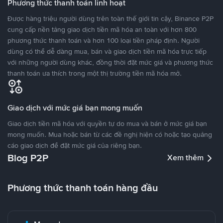
Phương thức thanh toán linh hoạt
Được hàng triệu người dùng trên toàn thế giới tin cậy, Binance P2P
cung cấp nền tảng giao dịch tiền mã hóa an toàn với hơn 800
phương thức thanh toán và hơn 100 loại tiền pháp định. Người
dùng có thể dễ dàng mua, bán và giao dịch tiền mã hóa trực tiếp
với những người dùng khác, đồng thời đặt mức giá và phương thức
thanh toán ưa thích trong một thị trường tiền mã hóa mở.
Giao dịch với mức giá bạn mong muốn
Giao dịch tiền mã hóa với quyền tự do mua và bán ở mức giá bạn
mong muốn. Mua hoặc bán từ các đề nghị hiện có hoặc tạo quảng
cáo giao dịch để đặt mức giá của riêng bạn.
Blog P2P
Xem thêm
Phương thức thanh toán hàng đầu