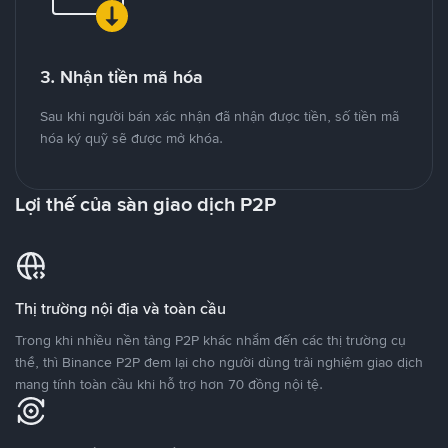
3. Nhận tiền mã hóa
Sau khi người bán xác nhận đã nhận được tiền, số tiền mã
hóa ký quỹ sẽ được mở khóa.
Lợi thế của sàn giao dịch P2P
Thị trường nội địa và toàn cầu
Trong khi nhiều nền tảng P2P khác nhắm đến các thị trường cụ
thể, thì Binance P2P đem lại cho người dùng trải nghiệm giao dịch
mang tính toàn cầu khi hỗ trợ hơn 70 đồng nội tệ.