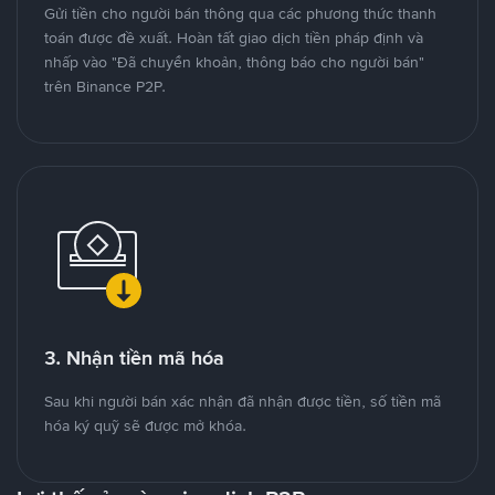
Gửi tiền cho người bán thông qua các phương thức thanh
toán được đề xuất. Hoàn tất giao dịch tiền pháp định và
nhấp vào "Đã chuyển khoản, thông báo cho người bán"
trên Binance P2P.
3. Nhận tiền mã hóa
Sau khi người bán xác nhận đã nhận được tiền, số tiền mã
hóa ký quỹ sẽ được mở khóa.