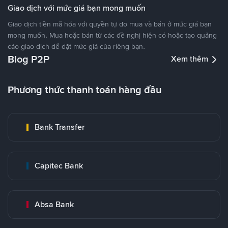
Giao dịch với mức giá bạn mong muốn
Giao dịch tiền mã hóa với quyền tự do mua và bán ở mức giá bạn
mong muốn. Mua hoặc bán từ các đề nghị hiện có hoặc tạo quảng
cáo giao dịch để đặt mức giá của riêng bạn.
Blog P2P
Xem thêm
Phương thức thanh toán hàng đầu
Bank Transfer
Capitec Bank
Absa Bank