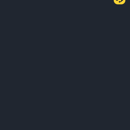
Về chúng tôi
Sản phẩm
Kinh doanh
Học hỏi
Dịch vụ
Hỗ trợ