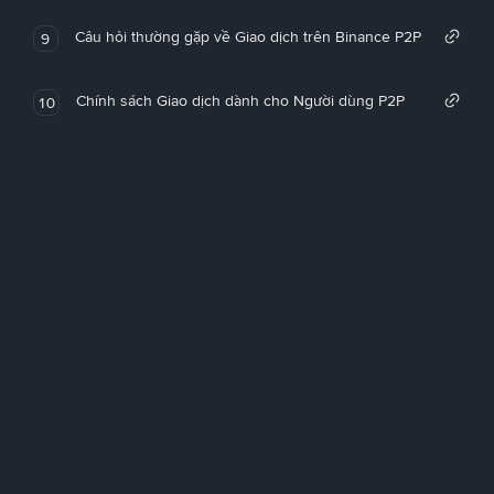
Câu hỏi thường gặp về Giao dịch trên Binance P2P
9
Chính sách Giao dịch dành cho Người dùng P2P
10