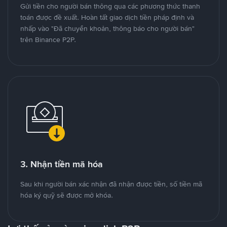
Gửi tiền cho người bán thông qua các phương thức thanh
toán được đề xuất. Hoàn tất giao dịch tiền pháp định và
nhấp vào "Đã chuyển khoản, thông báo cho người bán"
trên Binance P2P.
3. Nhận tiền mã hóa
Sau khi người bán xác nhận đã nhận được tiền, số tiền mã
hóa ký quỹ sẽ được mở khóa.