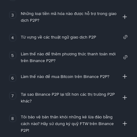
Những loại tiền mã hóa nào được hỗ trợ trong giao
3
dịch P2P?
Từ vựng về các thuật ngữ giao dịch P2P
4
Làm thế nào để thêm phương thức thanh toán mới
5
trên Binance P2P?
Làm thế nào để mua Bitcoin trên Binance P2P?
6
Tại sao Binance P2P lại tốt hơn các thị trường P2P
7
khác?
Tôi bảo vệ bản thân khỏi những kẻ lừa đảo bằng
8
cách nào? Hãy sử dụng ký quỹ FTW trên Binance
P2P!