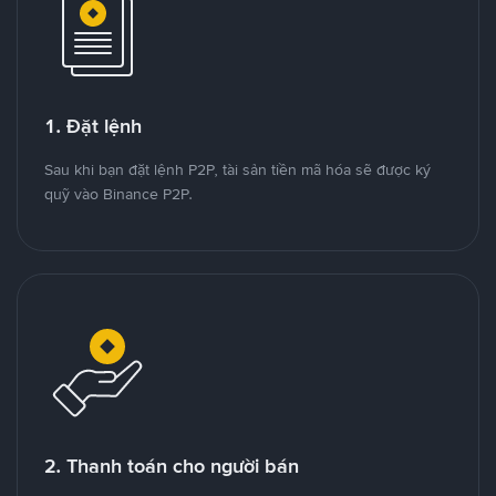
1. Đặt lệnh
Sau khi bạn đặt lệnh P2P, tài sản tiền mã hóa sẽ được ký
quỹ vào Binance P2P.
2. Thanh toán cho người bán