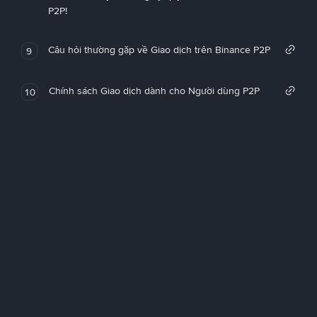
P2P!
Câu hỏi thường gặp về Giao dịch trên Binance P2P
9
Chính sách Giao dịch dành cho Người dùng P2P
10