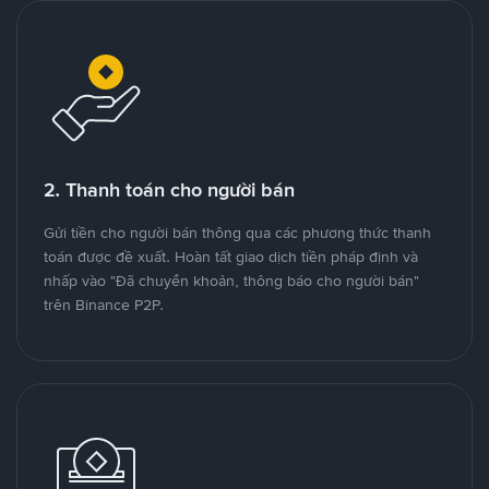
2. Thanh toán cho người bán
Gửi tiền cho người bán thông qua các phương thức thanh
toán được đề xuất. Hoàn tất giao dịch tiền pháp định và
nhấp vào "Đã chuyển khoản, thông báo cho người bán"
trên Binance P2P.