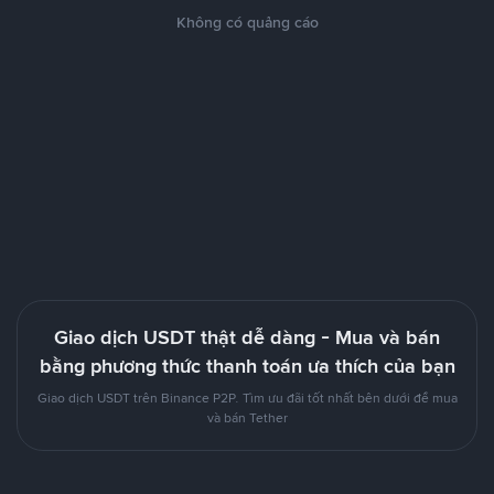
Không có quảng cáo
Giao dịch USDT thật dễ dàng - Mua và bán
bằng phương thức thanh toán ưa thích của bạn
Giao dịch USDT trên Binance P2P. Tìm ưu đãi tốt nhất bên dưới để mua
và bán Tether