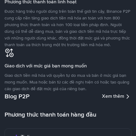
Phương thức thanh toán linh hoạt
Được hàng triệu người dùng trên toàn thế giới tin cậy, Binance P2P
cung cấp nền tảng giao dịch tiền mã hóa an toàn với hơn 800
phương thức thanh toán và hơn 100 loại tiền pháp định. Người
dùng có thể dễ dàng mua, bán và giao dịch tiền mã hóa trực tiếp
với những người dùng khác, đồng thời đặt mức giá và phương thức
thanh toán ưa thích trong một thị trường tiền mã hóa mở.
Giao dịch với mức giá bạn mong muốn
Giao dịch tiền mã hóa với quyền tự do mua và bán ở mức giá bạn
mong muốn. Mua hoặc bán từ các đề nghị hiện có hoặc tạo quảng
cáo giao dịch để đặt mức giá của riêng bạn.
Blog P2P
Xem thêm
Phương thức thanh toán hàng đầu