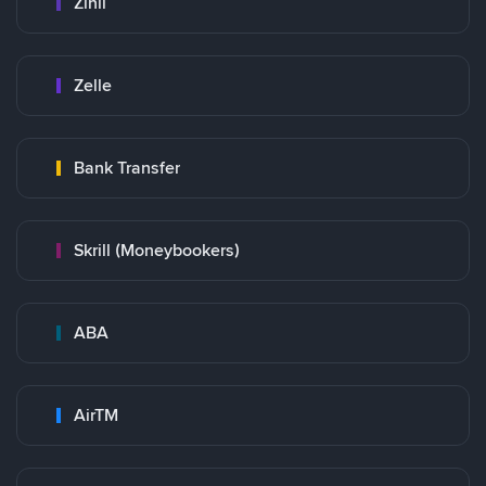
Zinli
Zelle
Bank Transfer
Skrill (Moneybookers)
ABA
AirTM