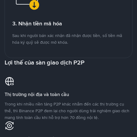
3. Nhận tiền mã hóa
Sau khi người bán xác nhận đã nhận được tiền, số tiền mã
hóa ký quỹ sẽ được mở khóa.
Lợi thế của sàn giao dịch P2P
Thị trường nội địa và toàn cầu
Trong khi nhiều nền tảng P2P khác nhắm đến các thị trường cụ
thể, thì Binance P2P đem lại cho người dùng trải nghiệm giao dịch
mang tính toàn cầu khi hỗ trợ hơn 70 đồng nội tệ.