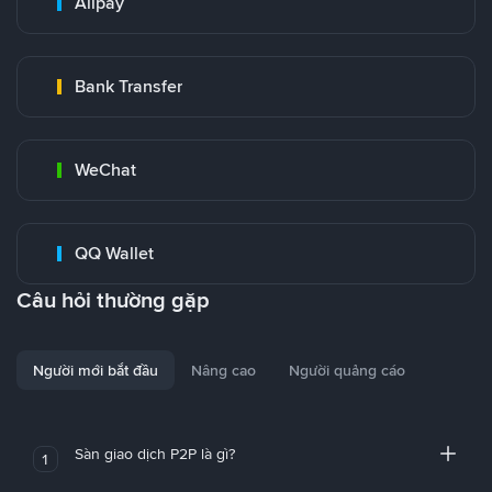
Alipay
Bank Transfer
WeChat
QQ Wallet
Câu hỏi thường gặp
Người mới bắt đầu
Nâng cao
Người quảng cáo
Sàn giao dịch P2P là gì?
1