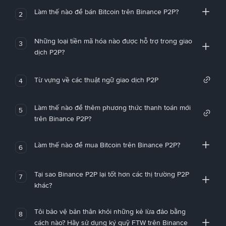
Làm thế nào để bán Bitcoin trên Binance P2P?
2
Những loại tiền mã hóa nào được hỗ trợ trong giao
3
dịch P2P?
Từ vựng về các thuật ngữ giao dịch P2P
4
Làm thế nào để thêm phương thức thanh toán mới
5
trên Binance P2P?
Làm thế nào để mua Bitcoin trên Binance P2P?
6
Tại sao Binance P2P lại tốt hơn các thị trường P2P
7
khác?
Tôi bảo vệ bản thân khỏi những kẻ lừa đảo bằng
8
cách nào? Hãy sử dụng ký quỹ FTW trên Binance