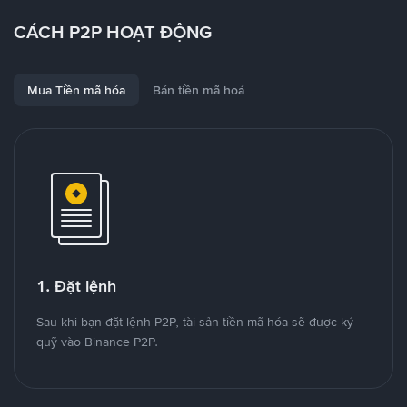
CÁCH P2P HOẠT ĐỘNG
Mua Tiền mã hóa
Bán tiền mã hoá
1. Đặt lệnh
Sau khi bạn đặt lệnh P2P, tài sản tiền mã hóa sẽ được ký
quỹ vào Binance P2P.