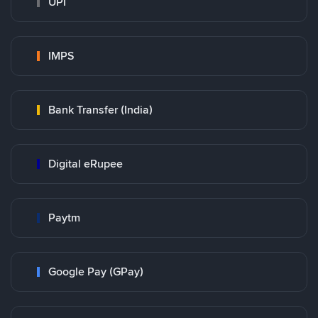
UPI
IMPS
Bank Transfer (India)
Digital eRupee
Paytm
Google Pay (GPay)