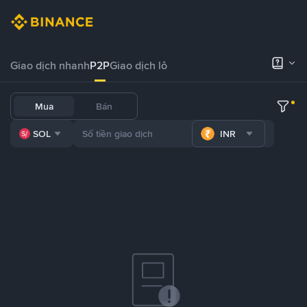
Giao dịch nhanh
P2P
Giao dịch lô
Mua
Bán
SOL
INR