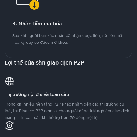
3. Nhận tiền mã hóa
Sau khi người bán xác nhận đã nhận được tiền, số tiền mã
hóa ký quỹ sẽ được mở khóa.
Lợi thế của sàn giao dịch P2P
Thị trường nội địa và toàn cầu
Trong khi nhiều nền tảng P2P khác nhắm đến các thị trường cụ
thể, thì Binance P2P đem lại cho người dùng trải nghiệm giao dịch
mang tính toàn cầu khi hỗ trợ hơn 70 đồng nội tệ.