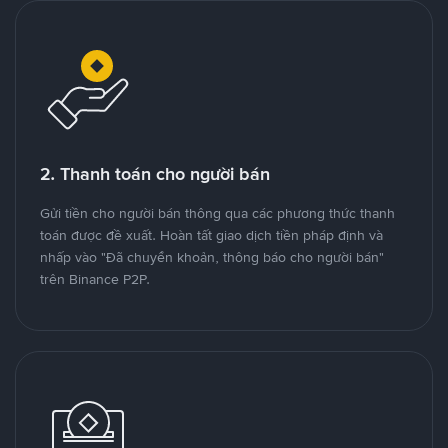
2. Thanh toán cho người bán
Gửi tiền cho người bán thông qua các phương thức thanh
toán được đề xuất. Hoàn tất giao dịch tiền pháp định và
nhấp vào "Đã chuyển khoản, thông báo cho người bán"
trên Binance P2P.