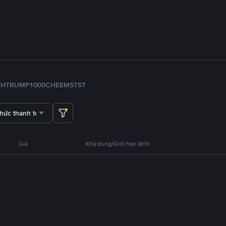
TH
TRUMP
1000CHEEMS
TST
thức thanh toán
Giá
Khả dụng/Giới hạn lệnh