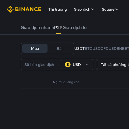
Thị trường
Giao dịch
Square
Giao dịch nhanh
P2P
Giao dịch lô
Mua
Bán
USDT
BTC
USDC
FDUSD
BNB
E
USD
Tất cả phương 
Người quảng cáo