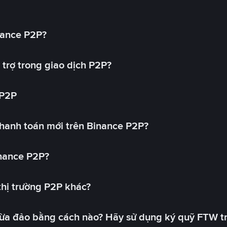
nance P2P?
trợ trong giao dịch P2P?
 P2P
hanh toán mới trên Binance P2P?
inance P2P?
 thị trường P2P khác?
lừa đảo bằng cách nào? Hãy sử dụng ký quỹ FTW t