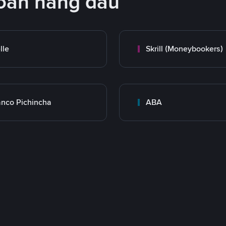
oán hàng đầu
lle
Skrill (Moneybookers)
nco Pichincha
ABA