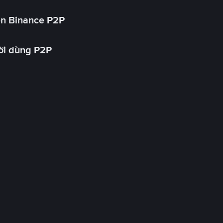
ên Binance P2P
ời dùng P2P