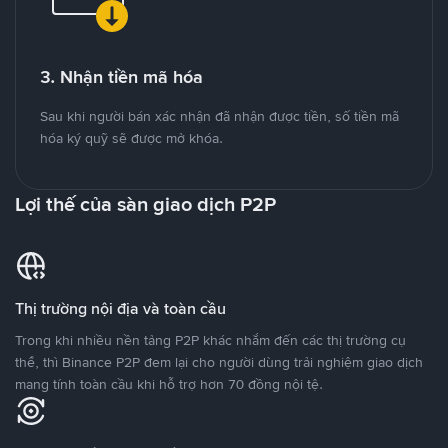
3. Nhận tiền mã hóa
Sau khi người bán xác nhận đã nhận được tiền, số tiền mã
hóa ký quỹ sẽ được mở khóa.
Lợi thế của sàn giao dịch P2P
Thị trường nội địa và toàn cầu
Trong khi nhiều nền tảng P2P khác nhắm đến các thị trường cụ
thể, thì Binance P2P đem lại cho người dùng trải nghiệm giao dịch
mang tính toàn cầu khi hỗ trợ hơn 70 đồng nội tệ.