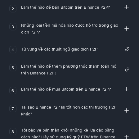
Làm thế nào để bán Bitcoin trên Binance P2P?
2
Những loại tiền mã hóa nào được hỗ trợ trong giao
3
dịch P2P?
Từ vựng về các thuật ngữ giao dịch P2P
4
Làm thế nào để thêm phương thức thanh toán mới
5
trên Binance P2P?
Làm thế nào để mua Bitcoin trên Binance P2P?
6
Tại sao Binance P2P lại tốt hơn các thị trường P2P
7
khác?
Tôi bảo vệ bản thân khỏi những kẻ lừa đảo bằng
8
cách nào? Hãy sử dụng ký quỹ FTW trên Binance