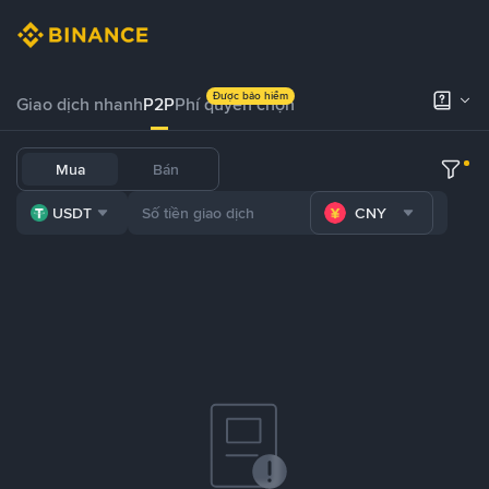
Được bảo hiểm
Giao dịch nhanh
P2P
Phí quyền chọn
Mua
Bán
USDT
CNY