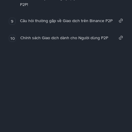
P2P!
Câu hỏi thường gặp về Giao dịch trên Binance P2P
9
Chính sách Giao dịch dành cho Người dùng P2P
10