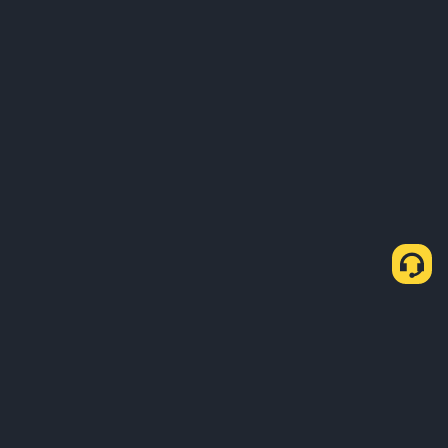
Về chúng tôi