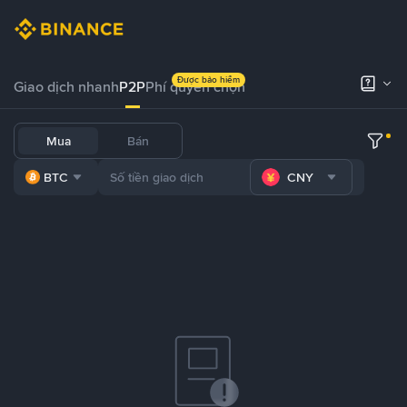
Được bảo hiểm
Giao dịch nhanh
P2P
Phí quyền chọn
Mua
Bán
BTC
CNY