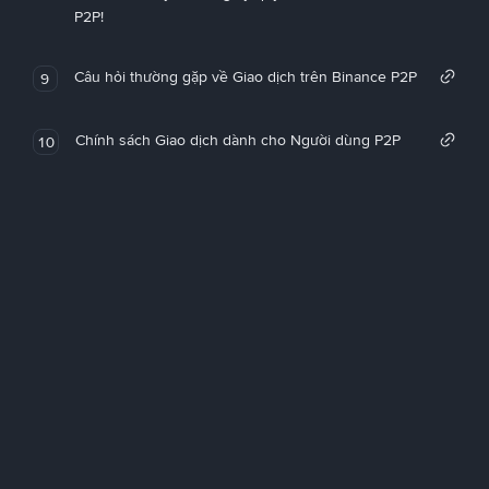
P2P!
Câu hỏi thường gặp về Giao dịch trên Binance P2P
9
Chính sách Giao dịch dành cho Người dùng P2P
10