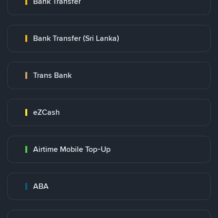
Bank Transfer
Bank Transfer (Sri Lanka)
Trans Bank
eZCash
Airtime Mobile Top-Up
ABA