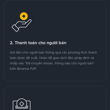
2. Thanh toán cho người bán
Gửi tiền cho người bán thông qua các phương thức thanh
toán được đề xuất. Hoàn tất giao dịch tiền pháp định và
nhấp vào "Đã chuyển khoản, thông báo cho người bán"
trên Binance P2P.