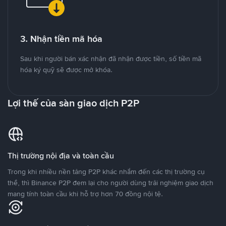
3. Nhận tiền mã hóa
Sau khi người bán xác nhận đã nhận được tiền, số tiền mã
hóa ký quỹ sẽ được mở khóa.
Lợi thế của sàn giao dịch P2P
Thị trường nội địa và toàn cầu
Trong khi nhiều nền tảng P2P khác nhắm đến các thị trường cụ
thể, thì Binance P2P đem lại cho người dùng trải nghiệm giao dịch
mang tính toàn cầu khi hỗ trợ hơn 70 đồng nội tệ.