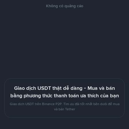
Không có quảng cáo
Giao dịch USDT thật dễ dàng - Mua và bán
bằng phương thức thanh toán ưa thích của bạn
Giao dịch USDT trên Binance P2P. Tìm ưu đãi tốt nhất bên dưới để mua
và bán Tether