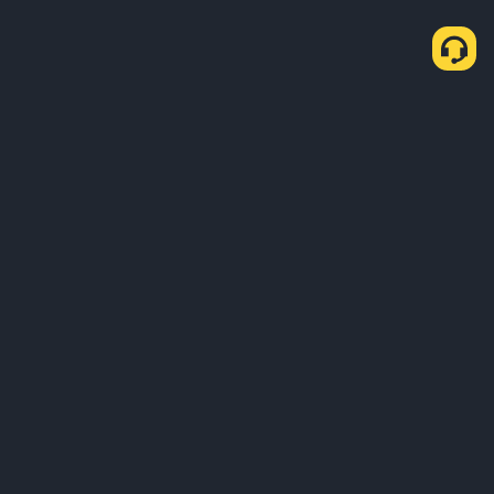
Về chúng tôi
Sản phẩm
Kinh doanh
Học hỏi
Dịch vụ
Hỗ trợ