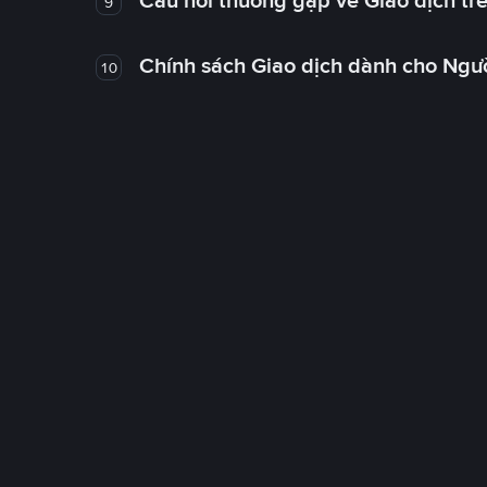
Câu hỏi thường gặp về Giao dịch tr
9
Chính sách Giao dịch dành cho Ngư
10