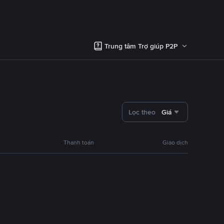
Trung tâm Trợ giúp P2P
Lọc theo
Giá
Thanh toán
Giao dịch