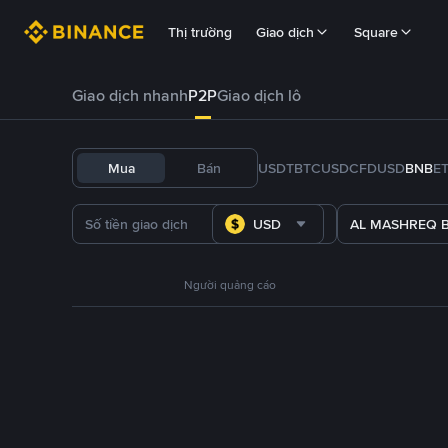
Thị trường
Giao dịch
Square
Giao dịch nhanh
P2P
Giao dịch lô
Mua
Bán
USDT
BTC
USDC
FDUSD
BNB
E
USD
AL MASHREQ B
Người quảng cáo