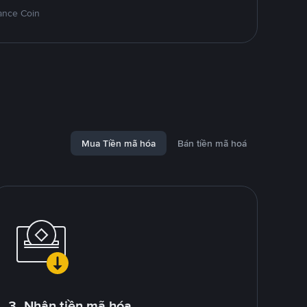
ance Coin
Mua Tiền mã hóa
Bán tiền mã hoá
3. Nhận tiền mã hóa