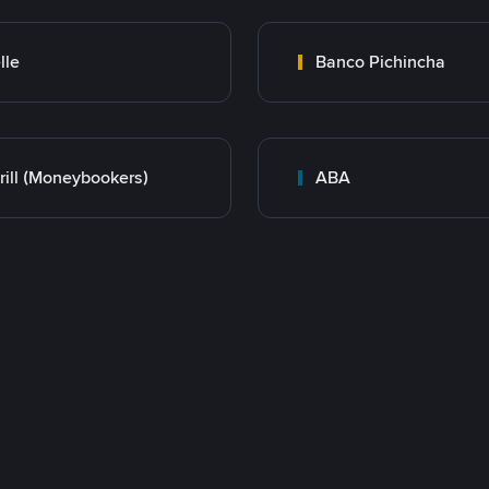
lle
Banco Pichincha
rill (Moneybookers)
ABA