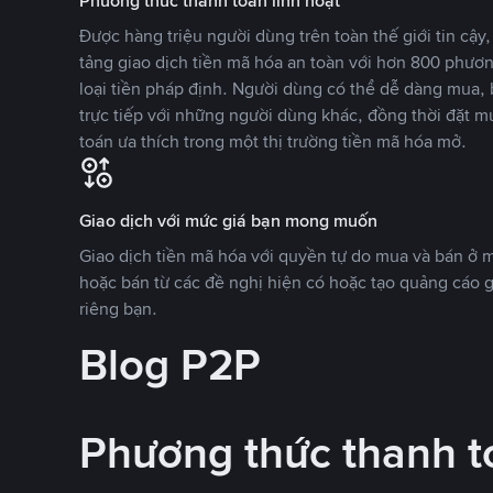
Phương thức thanh toán linh hoạt
Được hàng triệu người dùng trên toàn thế giới tin cậ
tảng giao dịch tiền mã hóa an toàn với hơn 800 phươ
loại tiền pháp định. Người dùng có thể dễ dàng mua, 
trực tiếp với những người dùng khác, đồng thời đặt m
toán ưa thích trong một thị trường tiền mã hóa mở.
Giao dịch với mức giá bạn mong muốn
Giao dịch tiền mã hóa với quyền tự do mua và bán ở
hoặc bán từ các đề nghị hiện có hoặc tạo quảng cáo g
riêng bạn.
Blog P2P
Phương thức thanh t