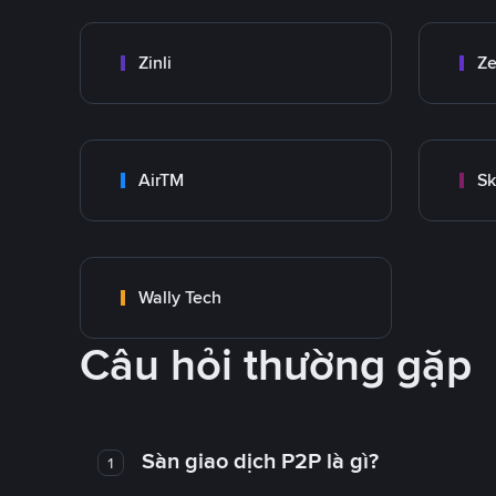
Zinli
Ze
AirTM
Sk
Wally Tech
Câu hỏi thường gặp
Sàn giao dịch P2P là gì?
1