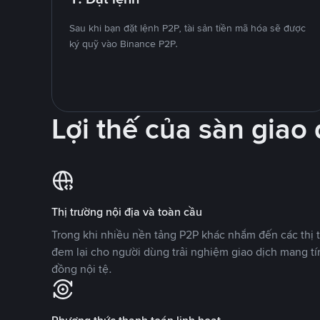
Sau khi bạn đặt lệnh P2P, tài sản tiền mã hóa sẽ được
ký quỹ vào Binance P2P.
Lợi thế của sàn giao
Thị trường nội địa và toàn cầu
Trong khi nhiều nền tảng P2P khác nhắm đến các thị t
đem lại cho người dùng trải nghiệm giao dịch mang tí
đồng nội tệ.