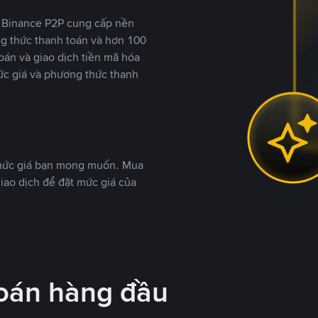
y, Binance P2P cung cấp nền
ng thức thanh toán và hơn 100
bán và giao dịch tiền mã hóa
ức giá và phương thức thanh
 mức giá bạn mong muốn. Mua
iao dịch để đặt mức giá của
oán hàng đầu