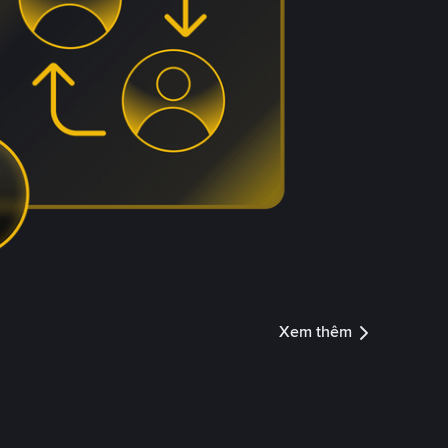
Xem thêm