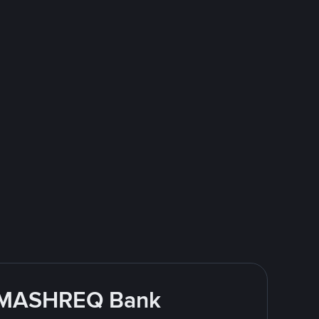
L MASHREQ Bank