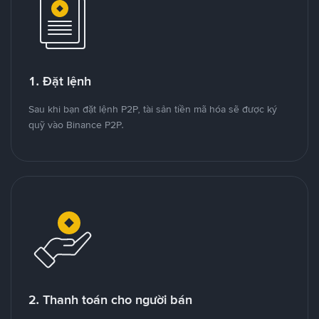
1. Đặt lệnh
Sau khi bạn đặt lệnh P2P, tài sản tiền mã hóa sẽ được ký
quỹ vào Binance P2P.
2. Thanh toán cho người bán