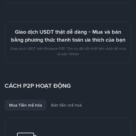
Giao dịch USDT thật dễ dàng - Mua và bán
bằng phương thức thanh toán ưa thích của bạn
Giao dịch USDT trên Binance P2P. Tìm ưu đãi tốt nhất bên dưới để mua
và bán Tether
CÁCH P2P HOẠT ĐỘNG
Mua Tiền mã hóa
Bán tiền mã hoá