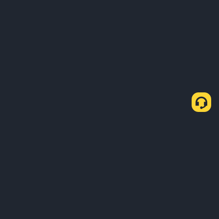
Về chúng tôi
Sản phẩm