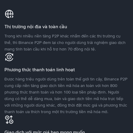
Thị trường nội địa và toàn cầu
Trong khi nhiều nền tảng P2P khác nhắm đến các thị trường cụ
thể, thì Binance P2P đem lại cho người dùng trải nghiệm giao dịch
mang tính toàn cầu khi hỗ trợ hơn 70 đồng nội tệ.
Phương thức thanh toán linh hoạt
Được hàng triệu người dùng trên toàn thế giới tin cậy, Binance P2P
cung cấp nền tảng giao dịch tiền mã hóa an toàn với hơn 800
phương thức thanh toán và hơn 100 loại tiền pháp định. Người
dùng có thể dễ dàng mua, bán và giao dịch tiền mã hóa trực tiếp
với những người dùng khác, đồng thời đặt mức giá và phương thức
thanh toán ưa thích trong một thị trường tiền mã hóa mở.
Giao dịch với mức giá bạn mong muốn