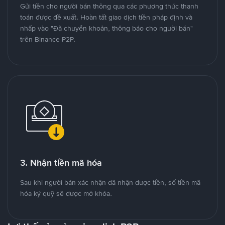
Gửi tiền cho người bán thông qua các phương thức thanh
toán được đề xuất. Hoàn tất giao dịch tiền pháp định và
nhấp vào "Đã chuyển khoản, thông báo cho người bán"
trên Binance P2P.
3. Nhận tiền mã hóa
Sau khi người bán xác nhận đã nhận được tiền, số tiền mã
hóa ký quỹ sẽ được mở khóa.