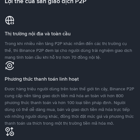
Lợi thế của sàn giao dịch P2P
Thị trường nội địa và toàn cầu
Trong khi nhiều nền tảng P2P khác nhắm đến các thị trường cụ
thể, thì Binance P2P đem lại cho người dùng trải nghiệm giao dịch
mang tính toàn cầu khi hỗ trợ hơn 70 đồng nội tệ.
Phương thức thanh toán linh hoạt
Được hàng triệu người dùng trên toàn thế giới tin cậy, Binance P2P
cung cấp nền tảng giao dịch tiền mã hóa an toàn với hơn 800
phương thức thanh toán và hơn 100 loại tiền pháp định. Người
dùng có thể dễ dàng mua, bán và giao dịch tiền mã hóa trực tiếp
với những người dùng khác, đồng thời đặt mức giá và phương thức
thanh toán ưa thích trong một thị trường tiền mã hóa mở.