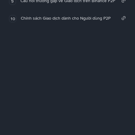
Câu hỏi thường gặp về Giao dịch trên Binance P2P
9
Chính sách Giao dịch dành cho Người dùng P2P
10