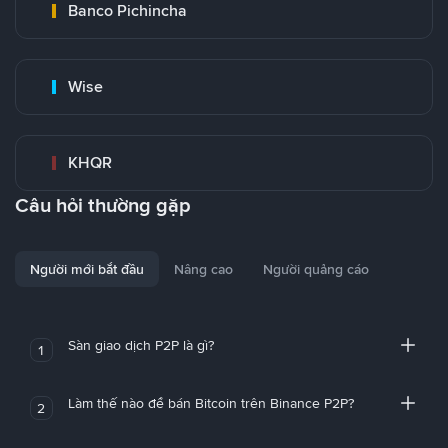
Banco Pichincha
Wise
KHQR
Câu hỏi thường gặp
Người mới bắt đầu
Nâng cao
Người quảng cáo
Sàn giao dịch P2P là gì?
1
Làm thế nào để bán Bitcoin trên Binance P2P?
2