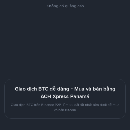
Không có quảng cáo
Giao dịch BTC dễ dàng - Mua và bán bằng
ACH Xpress Panamá
Giao dịch BTC trên Binance P2P. Tìm ưu đãi tốt nhất bên dưới để mua
và bán Bitcoin