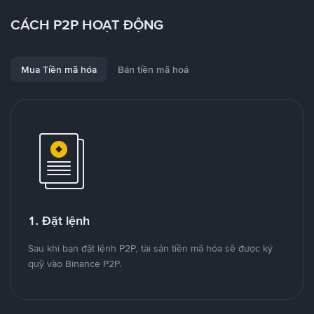
CÁCH P2P HOẠT ĐỘNG
Mua Tiền mã hóa
Bán tiền mã hoá
1. Đặt lệnh
Sau khi bạn đặt lệnh P2P, tài sản tiền mã hóa sẽ được ký
quỹ vào Binance P2P.