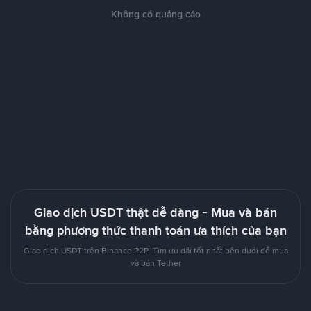
Không có quảng cáo
Giao dịch USDT thật dễ dàng - Mua và bán
bằng phương thức thanh toán ưa thích của bạn
Giao dịch USDT trên Binance P2P. Tìm ưu đãi tốt nhất bên dưới để mua
và bán Tether