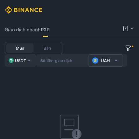
Giao dịch nhanh
P2P
Mua
Bán
USDT
UAH