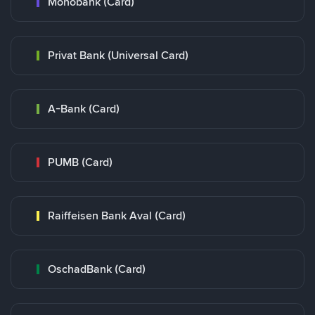
Monobank (Card)
Privat Bank (Universal Card)
A-Bank (Card)
PUMB (Card)
Raiffeisen Bank Aval (Card)
OschadBank (Card)