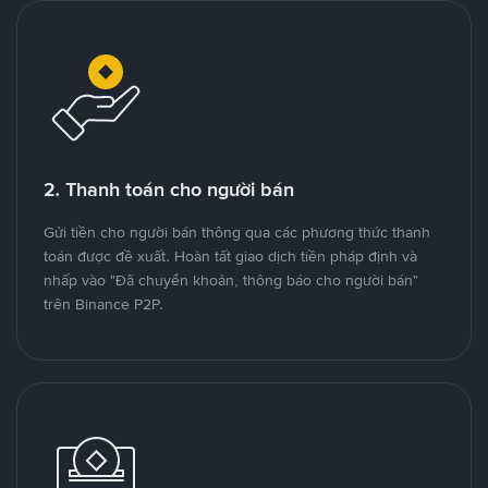
2. Thanh toán cho người bán
Gửi tiền cho người bán thông qua các phương thức thanh
toán được đề xuất. Hoàn tất giao dịch tiền pháp định và
nhấp vào "Đã chuyển khoản, thông báo cho người bán"
trên Binance P2P.