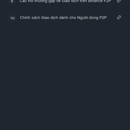
Câu hỏi thường gặp về Giao dịch trên Binance P2P
9
Chính sách Giao dịch dành cho Người dùng P2P
10