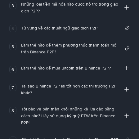
Những loại tiền mã hóa nào được hỗ trợ trong giao
3
dịch P2P?
Từ vựng về các thuật ngữ giao dịch P2P
4
Làm thế nào để thêm phương thức thanh toán mới
5
trên Binance P2P?
Làm thế nào để mua Bitcoin trên Binance P2P?
6
Tại sao Binance P2P lại tốt hơn các thị trường P2P
7
khác?
Tôi bảo vệ bản thân khỏi những kẻ lừa đảo bằng
8
cách nào? Hãy sử dụng ký quỹ FTW trên Binance
P2P!