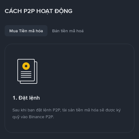
CÁCH P2P HOẠT ĐỘNG
Mua Tiền mã hóa
Bán tiền mã hoá
1. Đặt lệnh
Sau khi bạn đặt lệnh P2P, tài sản tiền mã hóa sẽ được ký
quỹ vào Binance P2P.