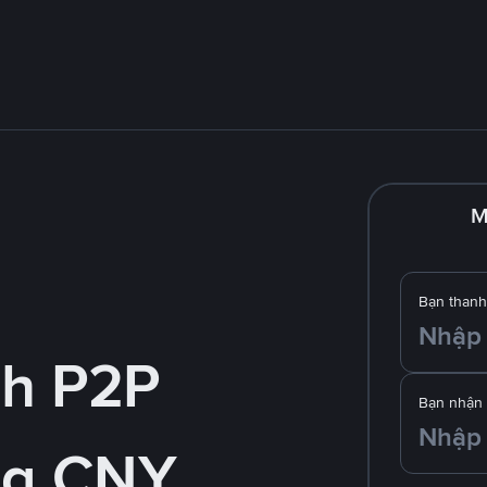
M
Bạn thanh
nh P2P
Bạn nhận
ng CNY