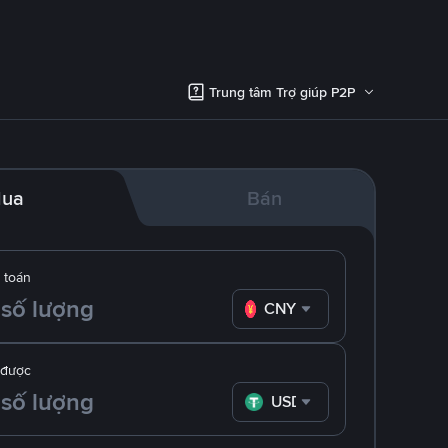
Trung tâm Trợ giúp P2P
ua
Bán
 toán
CNY
 được
USDT