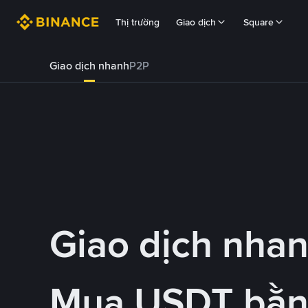
Thị trường
Giao dịch
Square
Giao dịch nhanh
P2P
Giao dịch nha
Mua USDT bằ