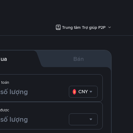
Trung tâm Trợ giúp P2P
ua
Bán
 toán
CNY
 được