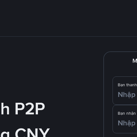
M
Bạn thanh
nh P2P
Bạn nhận
ng CNY