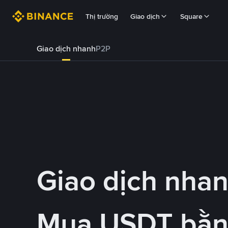
Thị trường
Giao dịch
Square
Giao dịch nhanh
P2P
Giao dịch nha
Mua USDT bằ