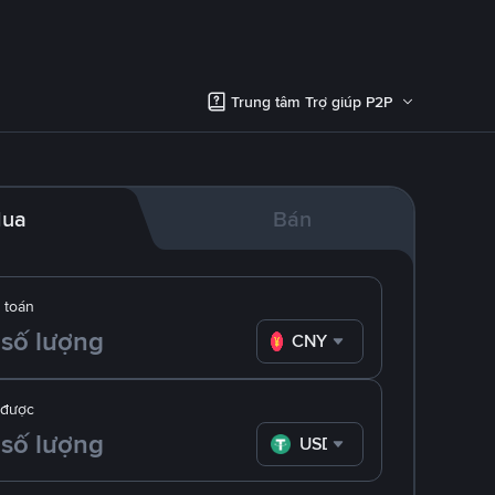
Trung tâm Trợ giúp P2P
ua
Bán
 toán
CNY
 được
USDT