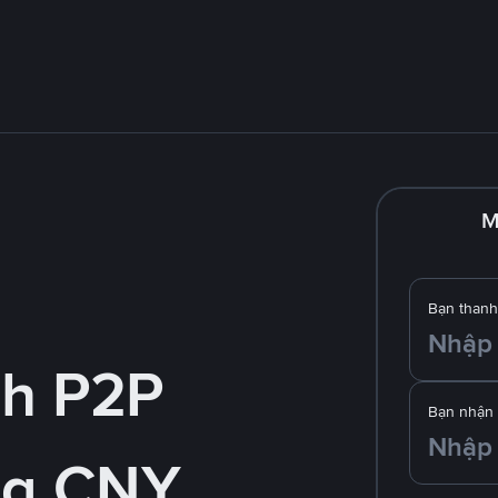
M
Bạn thanh
nh P2P
Bạn nhận
ng CNY