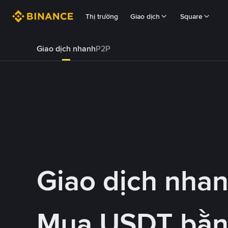
Thị trường
Giao dịch
Square
Giao dịch nhanh
P2P
Giao dịch nha
Mua USDT bằ