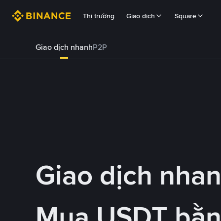
Thị trường
Giao dịch
Square
Giao dịch nhanh
P2P
Giao dịch nha
Mua USDT bằ