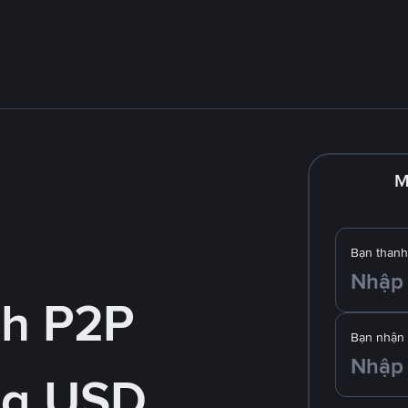
M
Bạn thanh
nh P2P
Bạn nhận
ng USD