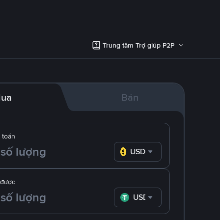
Trung tâm Trợ giúp P2P
ua
Bán
 toán
USD
 được
USDT