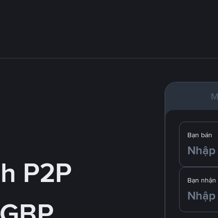
M
Bạn bán
nh P2P
Bạn nhận
 GBP