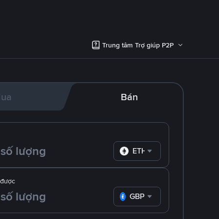
Trung tâm Trợ giúp P2P
ua
Bán
ETH
 được
GBP