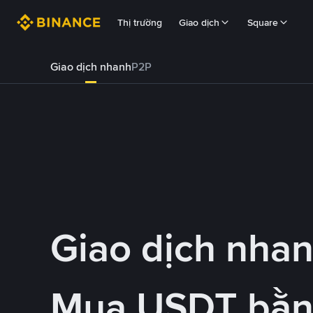
Thị trường
Giao dịch
Square
Giao dịch nhanh
P2P
Giao dịch nha
Mua USDT bằ