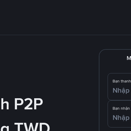
M
Bạn thanh
nh P2P
Bạn nhận
ng TWD