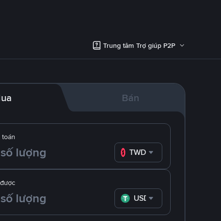
Trung tâm Trợ giúp P2P
ua
Bán
 toán
TWD
 được
USDT