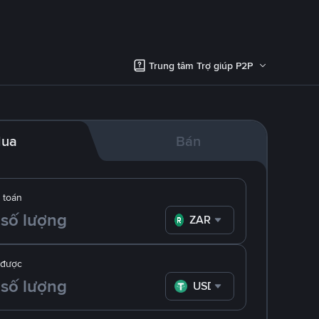
Trung tâm Trợ giúp P2P
ua
Bán
 toán
ZAR
 được
USDT