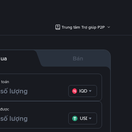
Trung tâm Trợ giúp P2P
ua
Bán
 toán
IQD
 được
USDT