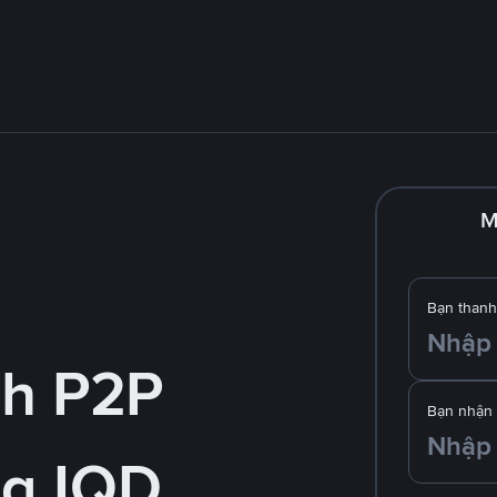
M
Bạn thanh
nh P2P
Bạn nhận
g IQD