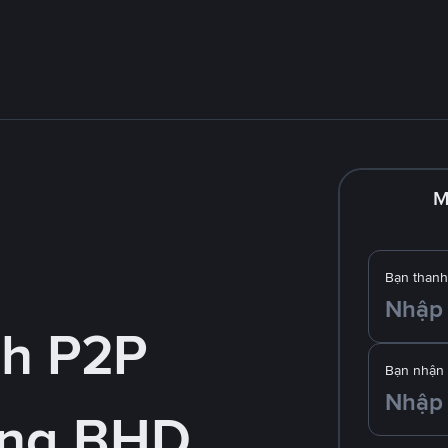
M
Bạn thanh
nh P2P
Bạn nhận
ằng BHD