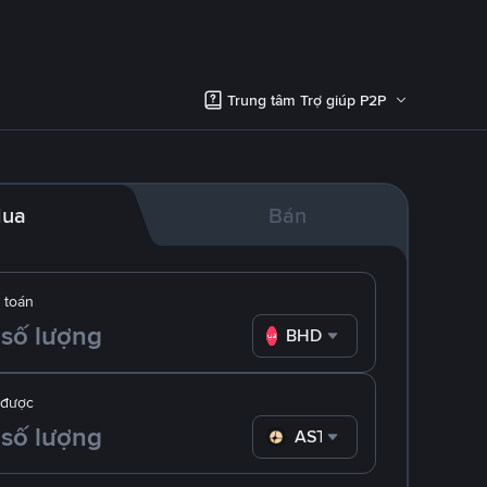
Trung tâm Trợ giúp P2P
ua
Bán
 toán
BHD
 được
ASTER