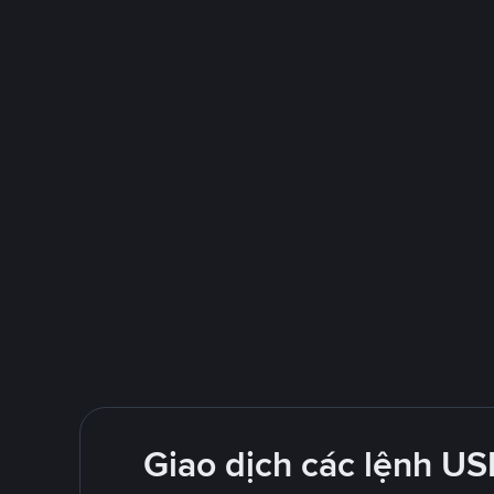
Giao dịch các lệnh U