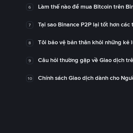
Làm thế nào để mua Bitcoin trên B
6
Tại sao Binance P2P lại tốt hơn các
7
Tôi bảo vệ bản thân khỏi những kẻ 
8
Câu hỏi thường gặp về Giao dịch tr
9
Chính sách Giao dịch dành cho Ngư
10