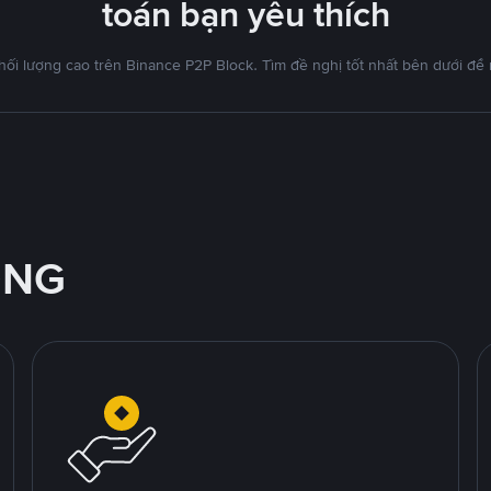
toán bạn yêu thích
ối lượng cao trên Binance P2P Block. Tìm đề nghị tốt nhất bên dưới để
ỘNG