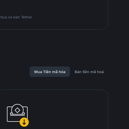
 mua và bán Tether
Mua Tiền mã hóa
Bán tiền mã hoá