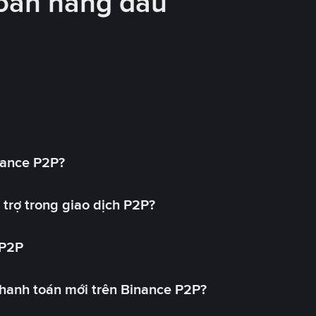
oán hàng đầu
nance P2P?
trợ trong giao dịch P2P?
 P2P
hanh toán mới trên Binance P2P?