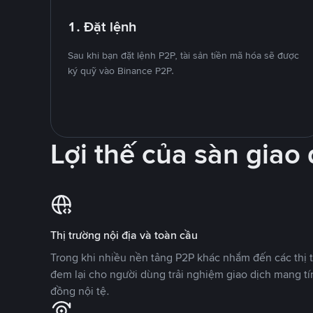
1. Đặt lệnh
Sau khi bạn đặt lệnh P2P, tài sản tiền mã hóa sẽ được
ký quỹ vào Binance P2P.
Lợi thế của sàn giao
Thị trường nội địa và toàn cầu
Trong khi nhiều nền tảng P2P khác nhắm đến các thị t
đem lại cho người dùng trải nghiệm giao dịch mang tí
đồng nội tệ.