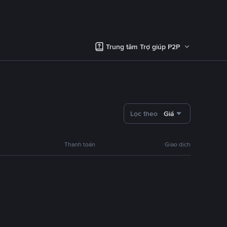
Trung tâm Trợ giúp P2P
Lọc theo
Giá
Thanh toán
Giao dịch