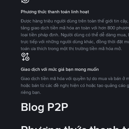
Phương thức thanh toán linh hoạt
Được hàng triệu người dùng trên toàn thế giới tin cậ
tảng giao dịch tiền mã hóa an toàn với hơn 800 phươ
loại tiền pháp định. Người dùng có thể dễ dàng mua, 
trực tiếp với những người dùng khác, đồng thời đặt m
toán ưa thích trong một thị trường tiền mã hóa mở.
Giao dịch với mức giá bạn mong muốn
Giao dịch tiền mã hóa với quyền tự do mua và bán ở
hoặc bán từ các đề nghị hiện có hoặc tạo quảng cáo g
riêng bạn.
Blog P2P