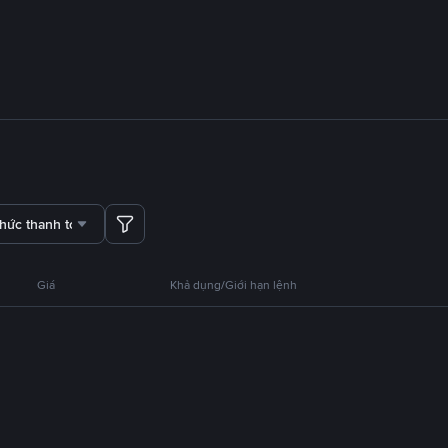
thức thanh toán
Giá
Khả dụng/Giới hạn lệnh