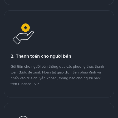
2. Thanh toán cho người bán
Gửi tiền cho người bán thông qua các phương thức thanh
toán được đề xuất. Hoàn tất giao dịch tiền pháp định và
nhấp vào "Đã chuyển khoản, thông báo cho người bán"
trên Binance P2P.