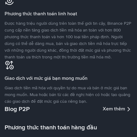
Phương thức thanh toán linh hoạt
Được hàng triệu người dùng trên toàn thế giới tin cậy, Binance P2P
cung cấp nền tảng giao dịch tiền mã hóa an toàn với hơn 800
phương thức thanh toán và hơn 100 loại tiền pháp định. Người
dùng có thể dễ dàng mua, bán và giao dịch tiền mã hóa trực tiếp
với những người dùng khác, đồng thời đặt mức giá và phương thức
thanh toán ưa thích trong một thị trường tiền mã hóa mở.
Giao dịch với mức giá bạn mong muốn
Giao dịch tiền mã hóa với quyền tự do mua và bán ở mức giá bạn
mong muốn. Mua hoặc bán từ các đề nghị hiện có hoặc tạo quảng
cáo giao dịch để đặt mức giá của riêng bạn.
Blog P2P
Xem thêm
Phương thức thanh toán hàng đầu