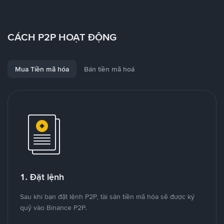
CÁCH P2P HOẠT ĐỘNG
Mua Tiền mã hóa
Bán tiền mã hoá
1. Đặt lệnh
Sau khi bạn đặt lệnh P2P, tài sản tiền mã hóa sẽ được ký
quỹ vào Binance P2P.