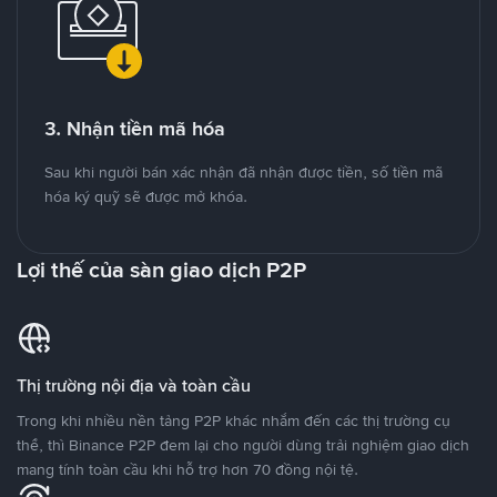
3. Nhận tiền mã hóa
Sau khi người bán xác nhận đã nhận được tiền, số tiền mã
hóa ký quỹ sẽ được mở khóa.
Lợi thế của sàn giao dịch P2P
Thị trường nội địa và toàn cầu
Trong khi nhiều nền tảng P2P khác nhắm đến các thị trường cụ
thể, thì Binance P2P đem lại cho người dùng trải nghiệm giao dịch
mang tính toàn cầu khi hỗ trợ hơn 70 đồng nội tệ.